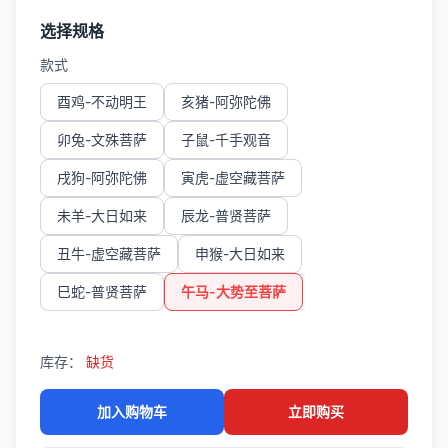
选择规格
款式
酉鸡-不动明王
亥猪-阿弥陀佛
卯兔-文殊菩萨
子鼠-千手观音
戌狗-阿弥陀佛
寅虎-虚空藏菩萨
未羊-大日如来
辰龙-普贤菩萨
丑牛-虚空藏菩萨
申猴-大日如来
巳蛇-普贤菩萨
午马-大势至菩萨
库存：
缺货
加入购物车
立即购买