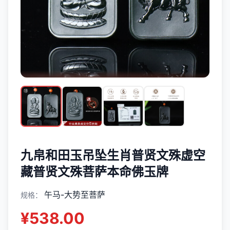
九帛和田玉吊坠生肖普贤文殊虚空
藏普贤文殊菩萨本命佛玉牌
午马-大势至菩萨
规格：
¥
538.00