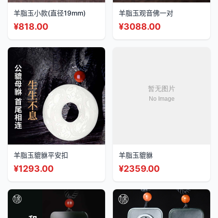
羊脂玉小款(直径19mm)
羊脂玉观音佛一对
¥
818.00
¥
3088.00
羊脂玉貔貅平安扣
羊脂玉貔貅
¥
1293.00
¥
2359.00