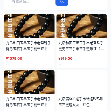
九帛和田玉墨玉手串老型珠手
九帛和田玉墨玉手串老型珠手
链男玉石手串玉手链带证书 -
链男玉石手串玉手链带证书 -
直径(11*12mm)17粒
直径(9*10mm)20粒
¥
1079.00
¥
919.00
--
--
九帛和田玉墨玉手串老型珠手
九帛满500送手串转运珠玛瑙
链男玉石手串玉手链带证书 -
玉石链送女友 - 红色
直径(13*14mm)15粒